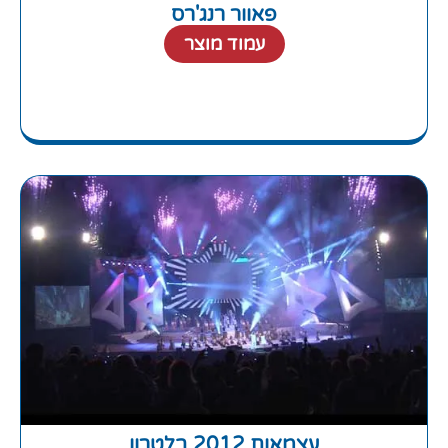
פאוור רנג'רס
עמוד מוצר
עצמאות 2012 בלטרון